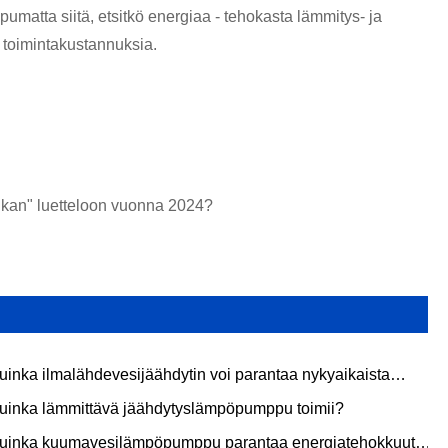
atta siitä, etsitkö energiaa - tehokasta lämmitys- ja
n toimintakustannuksia.
ikan" luetteloon vuonna 2024?
uinka ilmalähdevesijäähdytin voi parantaa nykyaikaista
rgiatehokkuutta?
uinka lämmittävä jäähdytyslämpöpumppu toimii?
uinka kuumavesilämpöpumppu parantaa energiatehokkuutta