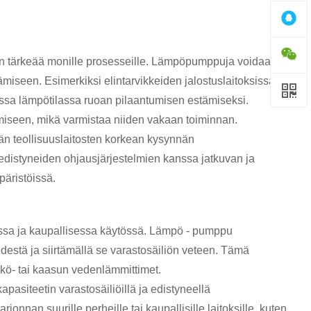
van tärkeää monille prosesseille. Lämpöpumppuja voidaan
ämiseen. Esimerkiksi elintarvikkeiden jalostuslaitoksissa
assa lämpötilassa ruoan pilaantumisen estämiseksi.
iseen, mikä varmistaa niiden vakaan toiminnan.
n teollisuuslaitosten korkean kysynnän
edistyneiden ohjausjärjestelmien kanssa jatkuvan ja
päristöissä.
sa ja kaupallisessa käytössä. Lämpö - pumppu
destä ja siirtämällä se varastosäiliön veteen. Tämä
kö- tai kaasun vedenlämmittimet.
asiteetin varastosäiliöillä ja edistyneellä
onnan suurille perheille tai kaupallisille laitoksille, kuten