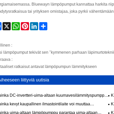
rgiamaisemassa. Bluewayn lämpöpumput kannattaa harkita riippum
hdytysratkaisua tai yrityksen omistajaa, joka pyrkii vähentämää
Facebook
X
WhatsApp
Pinterest
LinkedIn
Share
linen :
si lämpöpumput tekivät sen "kymmenen parhaan läpimurtotekni
raava :
itaaliset ratkaisut antavat lämpöpumpun lämmitykseen
iheeseen liittyviä uutisia
inka DC-invertteri-uima-altaan kuumavesilämmityspumppu
K
 parantaa energiatehokkuutta ja pidentää uimakauttasi
ene
inka kevyt kaupallinen ilmastointilaite voi muuttaa
K
etoimintaympäristösi?
inka uima-altaan lämpöpumppu parantaa uima-altaan
K