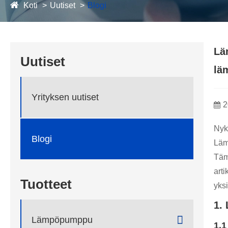
Koti
Uutiset
Blogi
Lä
Uutiset
lä
Yrityksen uutiset
2
Nyk
Blogi
Läm
Tämä
art
Tuotteet
yksi
1.

Lämpöpumppu
1.1