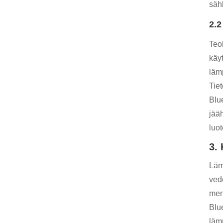
säh
2.2
Teo
käy
läm
Tie
Blu
jää
luo
3.
Läm
ved
men
Blu
lämm