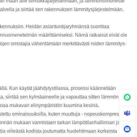
an maan alle silmukkajärjestelmään, ja lämmönsiirtoneste
lvella ja siirtää sen rakennuksen lämmitysjärjestelmään.
akennuksiin. Heidän asiantuntijaryhmänsä suorittaa
nusmenetelmän määrittämiseksi. Nämä ratkaisut eivät ole
stöjen omistajia vähentämään merkittävästi niiden lämmitys-
llä. Kun käytät jäähdytystilassa, prosessi käännetään
 siirtää sen kylmäaineelle ja vapauttaa sitten lämmön
arjoaa mukavan elinympäristön kuumina kesinä.
ttu ominaisuuksilla, kuten muuttuja - nopeuskompressorit.
ynnän mukaan varmistaen tarkan lämpötilanhallinnan ja
tia viileästä kodista joutumatta huolehtimaan korkeista