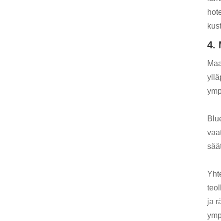
hote
kus
4.
Maa
yll
ymp
Blu
vaat
sää
Yht
teo
ja 
ymp