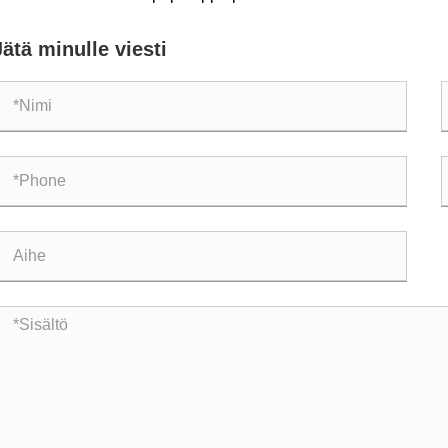
avuutta ja energiatehokkuutta?
ja 
Jätä minulle viesti