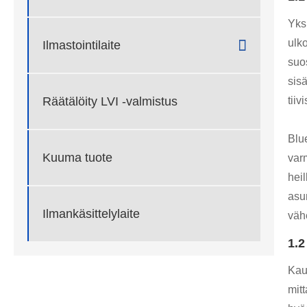
Yks
ulk

Ilmastointilaite
suo
sisä
tii
Räätälöity LVI -valmistus
Blu
Kuuma tuote
var
hei
asu
Ilmankäsittelylaite
väh
1.2
Kau
mit