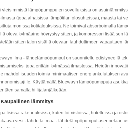
i yleisimmistä lämpöpumppujen sovelluksista on asuinlämmit
oilmasta (jopa alhaisissa lämpötilan olosuhteissa), maasta tai
sittuja monissa kotitalouksissa. Ne toimivat absorboimalla lä
llä oleva kylmäaine höyrystyy sitten, ja kompressori lisää sen l
vistetään sitten talon sisällä olevaan lauhduttimeen vapauttaen 
ewayn ilma - lähdelämpöpumput on suunniteltu edistyneellä te
mistamiseksi jopa erittäin kylmässä ilmastossa. Heidän innovati
lle mahdollisuuden toimia minimaalisen energiankulutuksen avull
nnonomistajille. Käyttämällä Bluewayn lämpöpumppuja asukkaat
entäen samalla hiilijalanjälkeään.
 Kaupallinen lämmitys
pallisissa rakennuksissa, kuten toimistoissa, hotelleissa ja ost
takaava vesi - lähde tai maa - lähdelämpöpumput asennetaan u