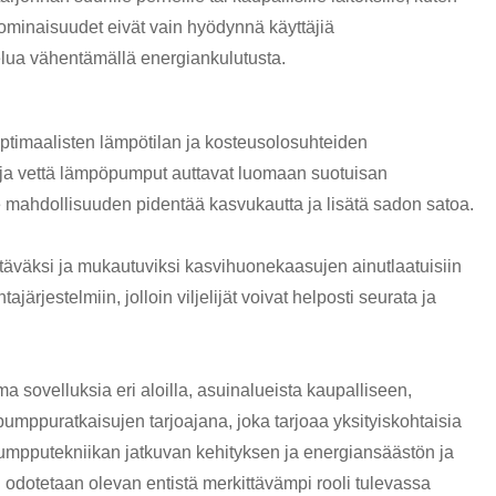
töominaisuudet eivät vain hyödynnä käyttäjiä
lua vähentämällä energiankulutusta.
timaalisten lämpötilan ja kosteusolosuhteiden
 ja vettä lämpöpumput auttavat luomaan suotuisan
e mahdollisuuden pidentää kasvukautta ja lisätä sadon satoa.
äväksi ja mukautuviksi kasvihuonekaasujen ainutlaatuisiin
ärjestelmiin, jolloin viljelijät voivat helposti seurata ja
 sovelluksia eri aloilla, asuinalueista kaupalliseen,
mppuratkaisujen tarjoajana, joka tarjoaa yksityiskohtaisia ​​
pumpputekniikan jatkuvan kehityksen ja energiansäästön ja
otetaan olevan entistä merkittävämpi rooli tulevassa