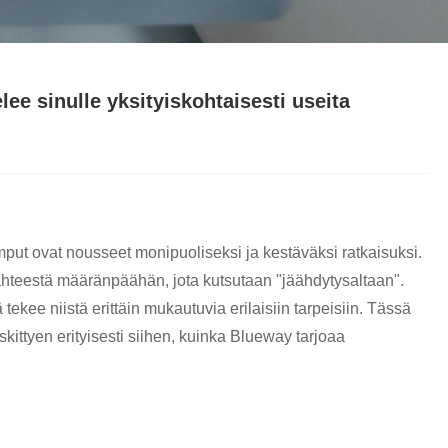
e sinulle yksityiskohtaisesti useita
t ovat nousseet monipuoliseksi ja kestäväksi ratkaisuksi.
ähteestä määränpäähän, jota kutsutaan "jäähdytysaltaan".
ekee niistä erittäin mukautuvia erilaisiin tarpeisiin. Tässä
kittyen erityisesti siihen, kuinka Blueway tarjoaa