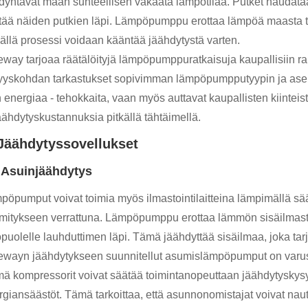
dyntävät maan suhteellisen vakaata lämpötilaa. Putket haudata
rtää näiden putkien läpi. Lämpöpumppu erottaa lämpöä maasta ta
ällä prosessi voidaan kääntää jäähdytystä varten.
eway tarjoaa räätälöityjä lämpöpumppuratkaisuja kaupallisiin r
yyskohdan tarkastukset sopivimman lämpöpumpputyypin ja asen
n energiaa - tehokkaita, vaan myös auttavat kaupallisten kiintei
äähdytyskustannuksia pitkällä tähtäimellä.
 Jäähdytyssovellukset
 Asuinjäähdytys
pöpumput voivat toimia myös ilmastointilaitteina lämpimällä sää
mitykseen verrattuna. Lämpöpumppu erottaa lämmön sisäilmasta,
opuolelle lauhduttimen läpi. Tämä jäähdyttää sisäilmaa, joka t
ewayn jäähdytykseen suunnitellut asumislämpöpumput on varuste
ä kompressorit voivat säätää toimintanopeuttaan jäähdytyskys
rgiansäästöt. Tämä tarkoittaa, että asunnonomistajat voivat naut