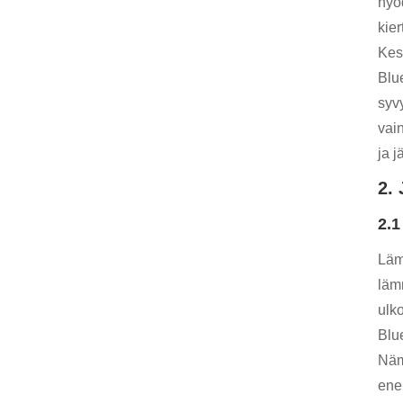
hyö
kie
Kes
Blu
syv
vai
ja j
2.
2.1
Läm
läm
ulk
Blu
Näm
ene