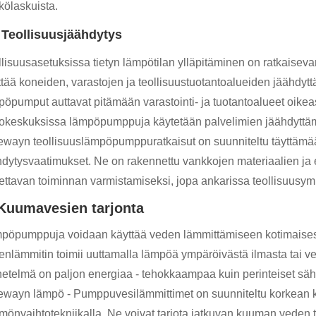
kölaskuista.
 Teollisuusjäähdytys
llisuusasetuksissa tietyn lämpötilan ylläpitäminen on ratkaise
ttää koneiden, varastojen ja teollisuustuotantoalueiden jäähdytt
pöpumput auttavat pitämään varastointi- ja tuotantoalueet oike
tokeskuksissa lämpöpumppuja käytetään palvelimien jäähdyttäm
ewayn teollisuuslämpöpumppuratkaisut on suunniteltu täyttämää
hdytysvaatimukset. Ne on rakennettu vankkojen materiaalien ja 
tettavan toiminnan varmistamiseksi, jopa ankarissa teollisuusym
 Kuumavesien tarjonta
pöpumppuja voidaan käyttää veden lämmittämiseen kotimaises
enlämmitin toimii uuttamalla lämpöä ympäröivästä ilmasta tai ve
etelmä on paljon energiaa - tehokkaampaa kuin perinteiset säh
ewayn lämpö - Pumppuvesilämmittimet on suunniteltu korkean kap
önvaihtotekniikalla. Ne voivat tarjota jatkuvan kuuman veden tarj