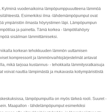
ys. Kylminä vuodenaikoina lämpöpumppuuutteena lämmöä
 vesilähteestä. Esimerkiksi ilma -lähdemämpöpumput ovat
mpöä ympäristön ilmasta höyrystimen läpi. Lämpöpumpun
ämpötilaa ja painetta. Tämä korkea - lämpötilahöyry
lämpöä sisäilman lämmittämiseksi.
kniikalla korkean tehokkuuden lämmön uuttamisen
iviset kompressorit ja lämmönvaihtojärjestelmät antavat
a, mikä tarjoaa kustannus- - tehokkaita lämmitysratkaisuja
 voivat nauttia lämpimästä ja mukavasta kotiympäristöstä
oskeskuksissa, lämpöpumpuilla on myös tärkeä rooli. Suuret -
sein. Maapallon - lähdelämpöpumput esimerkiksi