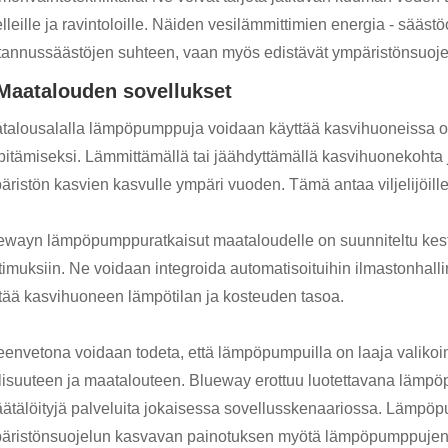
lleille ja ravintoloille. Näiden vesilämmittimien energia - sääs
tannussäästöjen suhteen, vaan myös edistävät ympäristönsuoje
 Maatalouden sovellukset
talousalalla lämpöpumppuja voidaan käyttää kasvihuoneissa op
äpitämiseksi. Lämmittämällä tai jäähdyttämällä kasvihuonekohta
äristön kasvien kasvulle ympäri vuoden. Tämä antaa viljelijöill
ewayn lämpöpumppuratkaisut maataloudelle on suunniteltu kest
imuksiin. Ne voidaan integroida automatisoituihin ilmastonhallintaj
tää kasvihuoneen lämpötilan ja kosteuden tasoa.
eenvetona voidaan todeta, että lämpöpumpuilla on laaja valikoima
llisuuteen ja maatalouteen. Blueway erottuu luotettavana lämpöpu
räätälöityjä palveluita jokaisessa sovellusskenaariossa. Lämpö
äristönsuojelun kasvavan painotuksen myötä lämpöpumppujen od