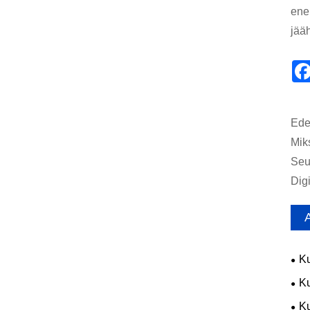
ene
jää
Edel
Mik
Seu
Dig
A
Ku
voi
Ku
liik
Ku