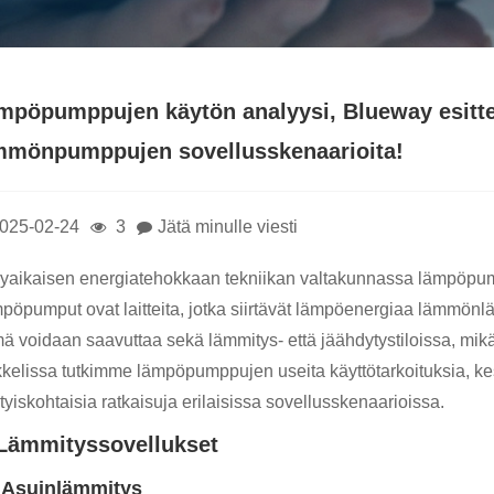
mpöpumppujen käytön analyysi, Blueway esittele
mmönpumppujen sovellusskenaarioita!
025-02-24
3
Jätä minulle viesti
yaikaisen energiatehokkaan tekniikan valtakunnassa lämpöpumpu
pöpumput ovat laitteita, jotka siirtävät lämpöenergiaa lämmönl
 voidaan saavuttaa sekä lämmitys- että jäähdytystiloissa, mikä t
ikkelissa tutkimme lämpöpumppujen useita käyttötarkoituksia, kes
tyiskohtaisia ​​ratkaisuja erilaisissa sovellusskenaarioissa.
 Lämmityssovellukset
 Asuinlämmitys